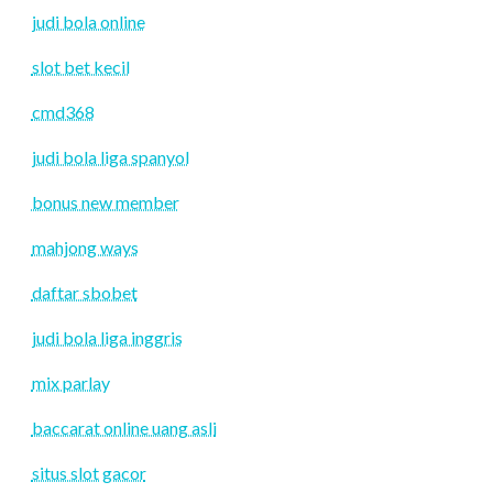
judi bola online
slot bet kecil
cmd368
judi bola liga spanyol
bonus new member
mahjong ways
daftar sbobet
judi bola liga inggris
mix parlay
baccarat online uang asli
situs slot gacor