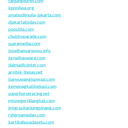
tanjungduren.com
kppnliwa.org
smabudimulia-jakarta.com
djakartatoday.com
populita.com
chubbyparade.com
suaramedia.com
jonathansarwono.info
jurnalbaswara.com
dalmadicenter.com
arsitek-itenas.net
banyuwangispesial.com
kemenagkabbekasi.com
superhorseracing.net
mtsnegeri4langkat.com
imigrasitanjungpinang.com
rshernamedan.com
kartikahusadasetu.com