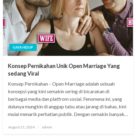
GAYA HIDUP
Konsep Pernikahan Unik Open Marriage Yang
sedang Viral
Konsep Pernikahan – Open Marriage adalah sebuah
konsepsi yang kini semakin sering di bicarakan di
berbagai media dan platfrom sosial. Fenomena ini, yang
dulunya mungkin di anggap tabu atau jarang di bahas, kini
mulai menarik perhatian publik. Dengan semakin banyak…
Posted
August 21, 2024
admin
on