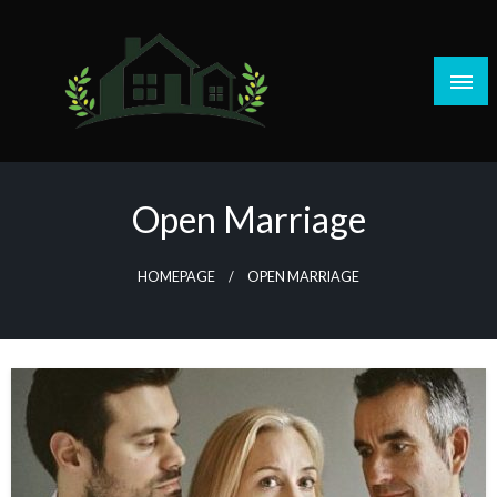
Skip
to
content
Open Marriage
HOMEPAGE
OPEN MARRIAGE