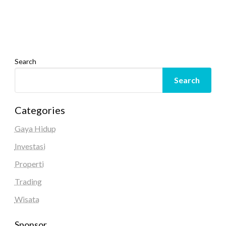
Search
Search
Categories
Gaya Hidup
Investasi
Properti
Trading
Wisata
Sponsor