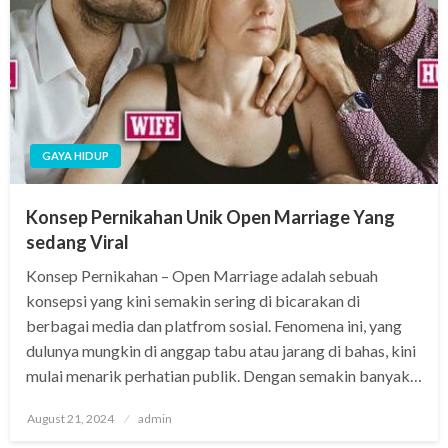
GAYA HIDUP
Konsep Pernikahan Unik Open Marriage Yang
sedang Viral
Konsep Pernikahan – Open Marriage adalah sebuah
konsepsi yang kini semakin sering di bicarakan di
berbagai media dan platfrom sosial. Fenomena ini, yang
dulunya mungkin di anggap tabu atau jarang di bahas, kini
mulai menarik perhatian publik. Dengan semakin banyak…
Posted
August 21, 2024
admin
on