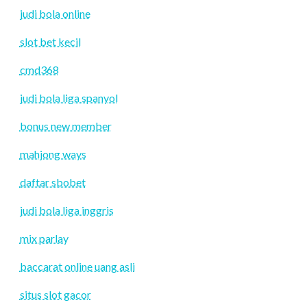
judi bola online
slot bet kecil
cmd368
judi bola liga spanyol
bonus new member
mahjong ways
daftar sbobet
judi bola liga inggris
mix parlay
baccarat online uang asli
situs slot gacor