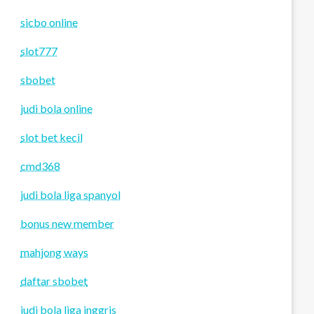
sicbo online
slot777
sbobet
judi bola online
slot bet kecil
cmd368
judi bola liga spanyol
bonus new member
mahjong ways
daftar sbobet
judi bola liga inggris