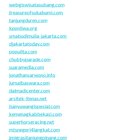
webgiswisatasubang.com
treasureofsukabumi.com
tanjungduren.com
kppnliwa.org
smabudimulia-jakarta.com
djakartatoday.com
populita.com
chubbyparade.com
suaramedia.com
jonathansarwono.info
jurnalbaswara.com
dalmadicenter.com
arsitek-itenas.net
banyuwangispesial.com
kemenagkabbekasi.com
superhorseracing.net
mtsnegeri4langkat.com
imigrasitanjungpinang.com