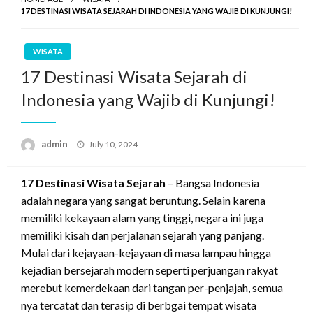
17 DESTINASI WISATA SEJARAH DI INDONESIA YANG WAJIB DI KUNJUNGI!
WISATA
17 Destinasi Wisata Sejarah di
Indonesia yang Wajib di Kunjungi!
Posted
admin
July 10, 2024
on
17 Destinasi Wisata Sejarah
– Bangsa Indonesia
adalah negara yang sangat beruntung. Selain karena
memiliki kekayaan alam yang tinggi, negara ini juga
memiliki kisah dan perjalanan sejarah yang panjang.
Mulai dari kejayaan-kejayaan di masa lampau hingga
kejadian bersejarah modern seperti perjuangan rakyat
merebut kemerdekaan dari tangan per-penjajah, semua
nya tercatat dan terasip di berbgai tempat wisata