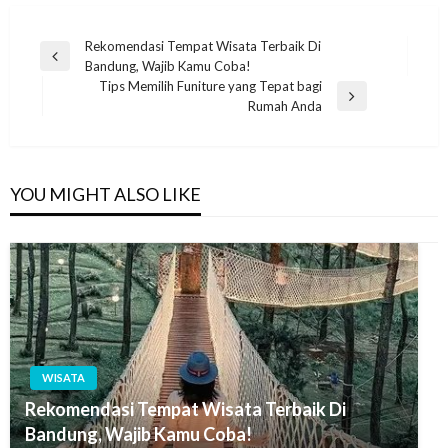
Post
Rekomendasi Tempat Wisata Terbaik Di
Previous
Bandung, Wajib Kamu Coba!
navigation
Post
Tips Memilih Funiture yang Tepat bagi
Next
Rumah Anda
Post
YOU MIGHT ALSO LIKE
WISATA
Rekomendasi Tempat Wisata Terbaik Di
Bandung, Wajib Kamu Coba!