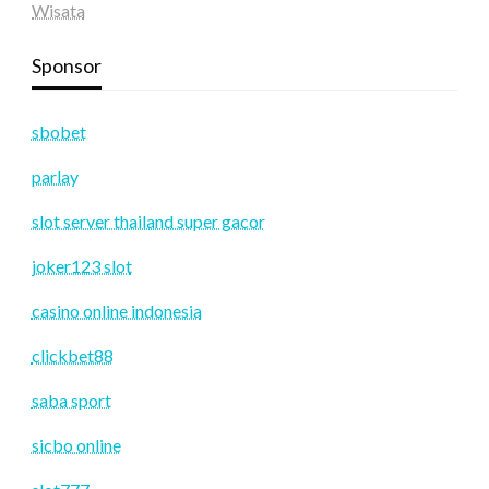
Wisata
Sponsor
sbobet
parlay
slot server thailand super gacor
joker123 slot
casino online indonesia
clickbet88
saba sport
sicbo online