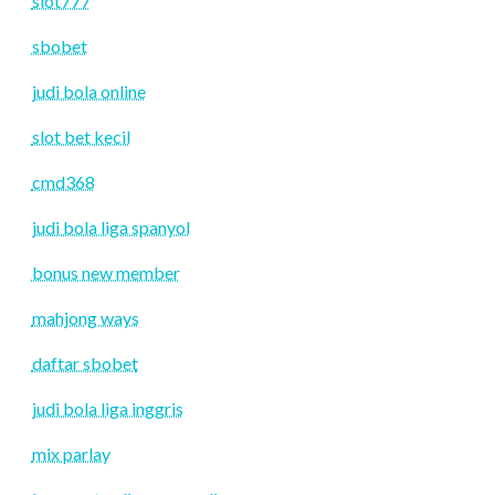
slot777
sbobet
judi bola online
slot bet kecil
cmd368
judi bola liga spanyol
bonus new member
mahjong ways
daftar sbobet
judi bola liga inggris
mix parlay