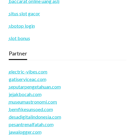
baccarat online uang asli
situs slot gacor
sbotop login
slot bonus
Partner
electric-vibes.com
gatiserviceac.com
seputarpengetahuan.com
jejakbocah.com
museumastronomi.com
bemfikesunsoed.com
desadigitalindonesia.com
pesantrenalfatah.com
jawalogger.com