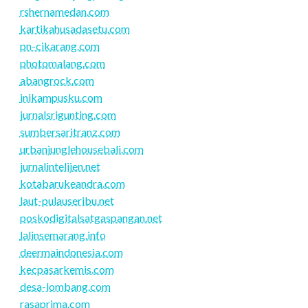
rshernamedan.com
kartikahusadasetu.com
pn-cikarang.com
photomalang.com
abangrock.com
inikampusku.com
jurnalsrigunting.com
sumbersaritranz.com
urbanjunglehousebali.com
jurnalintelijen.net
kotabarukeandra.com
laut-pulauseribu.net
poskodigitalsatgaspangan.net
lalinsemarang.info
deermaindonesia.com
kecpasarkemis.com
desa-lombang.com
rasaprima.com