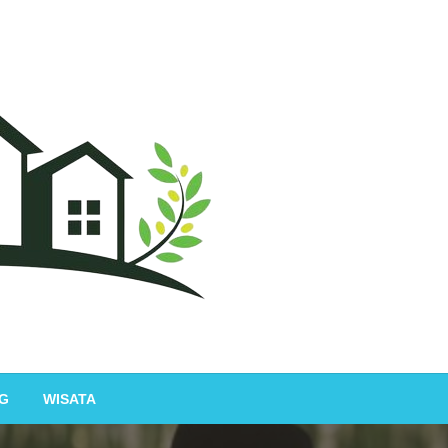
G
WISATA