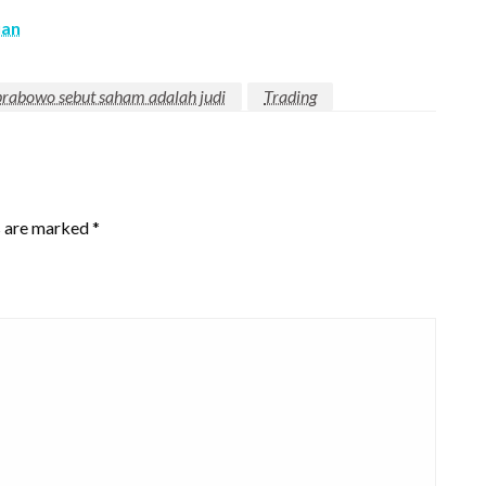
uan
prabowo sebut saham adalah judi
Trading
s are marked
*