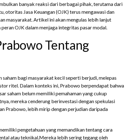
nimbulkan banyak reaksi dari berbagai pihak, terutama dari
itu, otoritas Jasa Keuangan (OJK) terus mengawasi dan
n masyarakat. Artikel ini akan mengulas lebih lanjut
peran OJK dalam menjaga integritas pasar modal.
Prabowo Tentang
aham bagi masyarakat kecil seperti berjudi, melepas
or ritel.
Dalam konteks ini, Prabowo berpendapat bahwa
pasar saham belum memiliki pemahaman yang cukup
nya, mereka cenderung berinvestasi dengan spekulasi
gan Prabowo, lebih mirip dengan perjudian daripada
la memiliki pengetahuan yang memandikan tentang cara
tal atau teknikal.
Mereka lebih sering tegang oleh