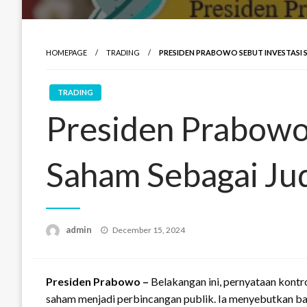
HOMEPAGE
TRADING
PRESIDEN PRABOWO SEBUT INVESTASI 
TRADING
Presiden Prabowo 
Saham Sebagai Ju
Posted
admin
December 15, 2024
on
Presiden Prabowo –
Belakangan ini, pernyataan kontr
saham menjadi perbincangan publik. Ia menyebutkan ba