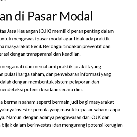
n di Pasar Modal
itas Jasa Keuangan (OJK) memiliki peran penting dalam
untuk mengawasi pasar modal agar tidak ada praktik
ma masyarakat kecil. Berbagai tindakan preventif dan
rasi dengan transparansi dan keadilan.
mengamati dan memahami praktik-praktik yang
manipulasi harga saham, dan penyebaran informasi yang
 adalah dengan membentuk sistem pelaporan dan
endeteksi potensi keadaan secara dini.
bermain saham seperti bermain judi bagi masyarakat
yaknya investor pemula yang masuk ke pasar saham tanpa
ya. Namun, dengan adanya pengawasan dari OJK dan
 bijak dalam berinvestasi dan mengurangi potensi kerugian