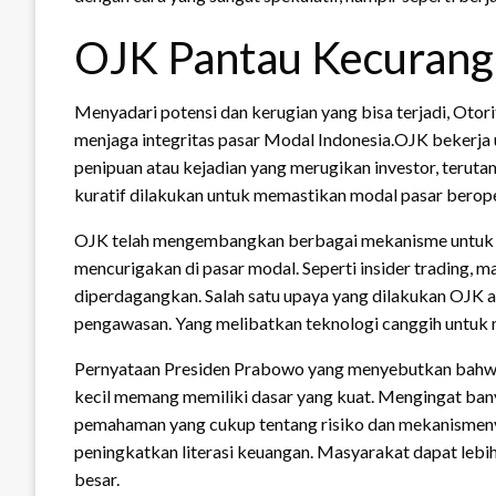
OJK Pantau Kecuranga
Menyadari potensi dan kerugian yang bisa terjadi, Otor
menjaga integritas pasar Modal Indonesia.
OJK bekerja 
penipuan atau kejadian yang merugikan investor, teruta
kuratif dilakukan untuk memastikan modal pasar berope
OJK telah mengembangkan berbagai mekanisme untuk 
mencurigakan di pasar modal. Seperti insider trading, 
diperdagangkan.
Salah satu upaya yang dilakukan OJK
pengawasan. Yang melibatkan teknologi canggih untuk m
Pernyataan Presiden Prabowo yang menyebutkan bahwa 
kecil memang memiliki dasar yang kuat. Mengingat ban
pemahaman yang cukup tentang risiko dan mekanismen
peningkatkan literasi keuangan. Masyarakat dapat lebih
besar.