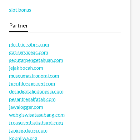
slot bonus
Partner
electric-vibes.com
gatiserviceac.com
seputarpengetahuan.com
jejakbocah.com
museumastronomi.com
bemfikesunsoed.com
desadigitalindonesia.com
pesantrenalfatah.com
jawalogger.com
webgiswisatasubang.com
treasureofsukabumi.com
tanjungduren.com
kppnliwa.org