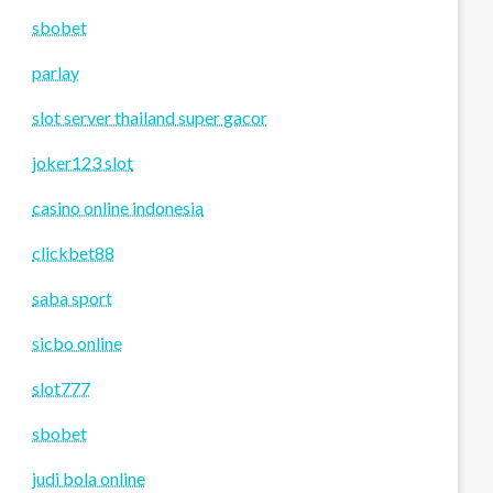
sbobet
parlay
slot server thailand super gacor
joker123 slot
casino online indonesia
clickbet88
saba sport
sicbo online
slot777
sbobet
judi bola online