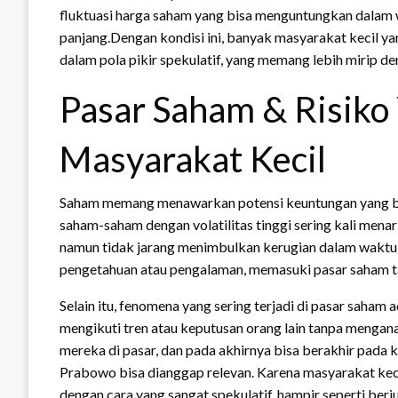
fluktuasi harga saham yang bisa menguntungkan dalam
panjang.
Dengan kondisi ini, banyak masyarakat kecil y
dalam pola pikir spekulatif, yang memang lebih mirip den
Pasar Saham & Risiko
Masyarakat Kecil
Saham memang menawarkan potensi keuntungan yang bes
saham-saham dengan volatilitas tinggi sering kali mena
namun tidak jarang menimbulkan kerugian dalam waktu 
pengetahuan atau pengalaman, memasuki pasar saham ta
Selain itu, fenomena yang sering terjadi di pasar saham a
mengikuti tren atau keputusan orang lain tanpa menganal
mereka di pasar, dan pada akhirnya bisa berakhir pada 
Prabowo bisa dianggap relevan. Karena masyarakat kec
dengan cara yang sangat spekulatif, hampir seperti berju